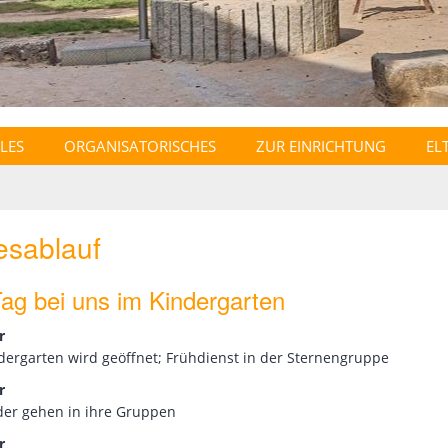
LES
ORGANISATORISCHES
ZUR EINRICHTUNG
EL
esablauf
Tag bei uns im Kindergarten
r
dergarten wird geöffnet; Frühdienst in der Sternengruppe
r
der gehen in ihre Gruppen
r