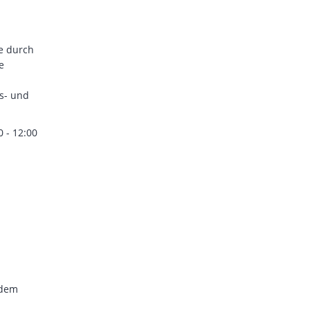
e durch
e
s- und
 - 12:00
 dem