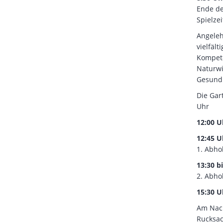
Ende de
Spielzei
Angeleh
vielfäl
Kompete
Naturwi
Gesundh
Die Gar
Uhr
12:00 
12:45 U
1. Abho
13:30 b
2. Abho
15:30 
Am Nach
Rucksac